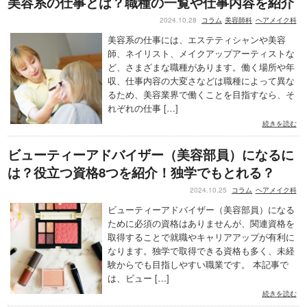
美容系の仕事とは？職種の一覧や仕事内容を紹介
2024.10.28
コラム
美容師科
ヘアメイク科
美容系の仕事には、エステティシャンや美容
師、ネイリスト、メイクアップアーティストな
ど、さまざまな職種があります。働く場所や年
収、仕事内容の大変さなどは職種によって異な
るため、美容業界で働くことを目指すなら、そ
れぞれの仕事 […]
続きを読む
ビューティーアドバイザー（美容部員）になるに
は？役立つ資格8つを紹介！独学でもとれる？
2024.10.25
コラム
ヘアメイク科
ビューティーアドバイザー（美容部員）になる
ために必須の資格はありませんが、関連資格を
取得することで就職やキャリアアップが有利に
なります。独学で取得できる資格も多く、未経
験からでも目指しやすい職業です。 本記事で
は、ビュー […]
続きを読む