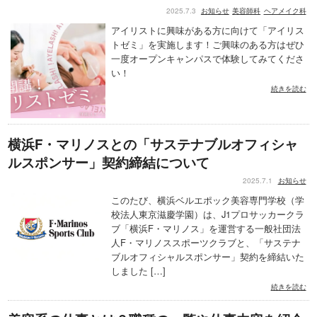
2025.7.3
お知らせ
美容師科
ヘアメイク科
アイリストに興味がある方に向けて「アイリス
トゼミ」を実施します！ご興味のある方はぜひ
一度オープンキャンパスで体験してみてくださ
い！
続きを読む
横浜F・マリノスとの「サステナブルオフィシャ
ルスポンサー」契約締結について
2025.7.1
お知らせ
このたび、横浜ベルエポック美容専門学校（学
校法人東京滋慶学園）は、J1プロサッカークラ
ブ「横浜F・マリノス」を運営する一般社団法
人F・マリノススポーツクラブと、「サステナ
ブルオフィシャルスポンサー」契約を締結いた
しました […]
続きを読む