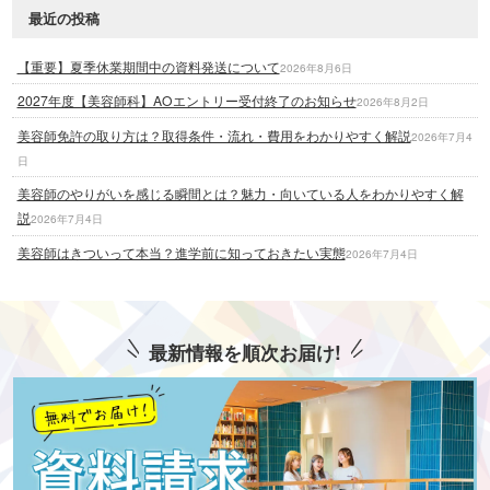
最近の投稿
【重要】夏季休業期間中の資料発送について
2026年8月6日
2027年度【美容師科】AOエントリー受付終了のお知らせ
2026年8月2日
美容師免許の取り方は？取得条件・流れ・費用をわかりやすく解説
2026年7月4
日
美容師のやりがいを感じる瞬間とは？魅力・向いている人をわかりやすく解
説
2026年7月4日
美容師はきついって本当？進学前に知っておきたい実態
2026年7月4日
最新情報を順次お届け!