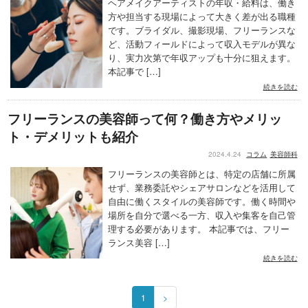
ヘアメイクアーティストの年収・給料は、働き
方や担当する現場によって大きく差が出る職種
です。ブライダル、撮影現場、フリーランスな
ど、活動フィールドによって収入モデルが異な
り、実力次第で年収アップも十分に狙えます。
本記事で […]
続きを読む
フリーランスの美容師って何？働き方やメリッ
ト・デメリットも紹介
2024.4.24
コラム
美容師科
フリーランスの美容師とは、特定の店舗に所属
せず、業務委託やシェアサロンなどを活用して
自由に働くスタイルの美容師です。働く時間や
場所を自分で選べる一方、収入や集客を自己管
理する必要があります。 本記事では、フリー
ランス美容 […]
続きを読む
1
>