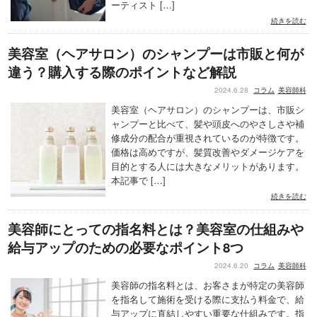
ーティスト […]
続きを読む
美容室（ヘアサロン）のシャンプーは市販と何が
違う？購入する際のポイントなど解説
2024.6.28
コラム
美容師科
美容室（ヘアサロン）のシャンプーは、市販シ
ャンプーと比べて、髪や頭皮へのやさしさや補
修成分の配合が重視されているのが特徴です。
価格は高めですが、髪質改善やダメージケアを
目的とする人には大きなメリットがあります。
本記事で […]
続きを読む
美容師にとっての指名料とは？美容室の仕組みや
給与アップのための必要なポイント8つ
2024.6.20
コラム
美容師科
美容師の指名料とは、お客さまが特定の美容師
を指名して施術を受ける際に支払う料金で、給
与アップに直結しやすい重要な仕組みです。指