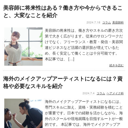
美容師に将来性はある？働き方や今からできるこ
と、大変なことを紹介
2024.7.18
コラム
美容師科
美容師の将来性は、働き方やスキルの磨き方次
第で大きく広がります。従来のサロンワークだ
けでなく、フリーランス・教育・発信・美容関
連ビジネスなど活躍の選択肢が増えているた
め、長く安定して働くことは十分可能です。
本記事では、 […]
続きを読む
海外のメイクアップアーティストになるには？資
格や必要なスキルを紹介
2024.7.4
コラム
ヘアメイク科
海外のメイクアップアーティストになるには、
専門スキルに加え、資格・実務経験を積むこと
が重要です。日本での経験を活かしながら、海
外のスクールや現地就職を目指すルートが一般
的です。 本記事では、海外でメイクアップア