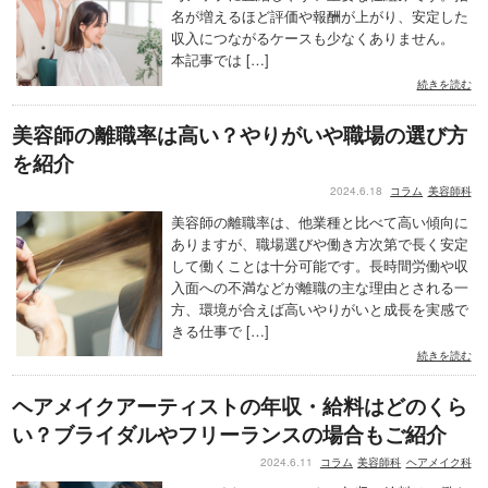
名が増えるほど評価や報酬が上がり、安定した
収入につながるケースも少なくありません。
本記事では […]
続きを読む
美容師の離職率は高い？やりがいや職場の選び方
を紹介
2024.6.18
コラム
美容師科
美容師の離職率は、他業種と比べて高い傾向に
ありますが、職場選びや働き方次第で長く安定
して働くことは十分可能です。長時間労働や収
入面への不満などが離職の主な理由とされる一
方、環境が合えば高いやりがいと成長を実感で
きる仕事で […]
続きを読む
ヘアメイクアーティストの年収・給料はどのくら
い？ブライダルやフリーランスの場合もご紹介
2024.6.11
コラム
美容師科
ヘアメイク科