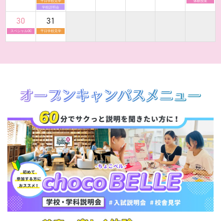
平日学校見学
体験授業
学校説明会
30
31
スペシャルOC
平日学校見学