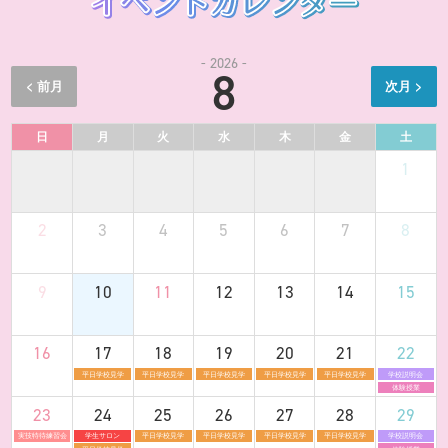
- 2026 -
8
日
月
火
水
木
金
土
1
2
3
4
5
6
7
8
9
10
11
12
13
14
15
16
17
18
19
20
21
22
平日学校見学
平日学校見学
平日学校見学
平日学校見学
平日学校見学
学校説明会
体験授業
23
24
25
26
27
28
29
実技特待練習会
学生サロン
平日学校見学
平日学校見学
平日学校見学
平日学校見学
学校説明会