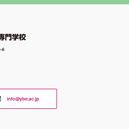
-6
info@ybe.ac.jp