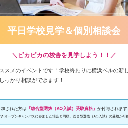
平日学校見学＆
個別相談会
＼ピカピカの校舎を見学しよう！！／
ススメのイベントです！学校終わりに横浜ベルの新
しっかり相談ができます！
。
参加された方は
『総合型選抜（AO入試）受験資格』
が付与されます
付きオープンキャンパスに参加した場合と同様、総合型選抜（AO入試）の受験が可