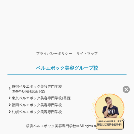
プライバシーポリシー
サイトマップ
ベルエポック美容グループ校
原宿ベルエポック美容専門学校
(2026年4月校名変更予定)
東京ベルエポック美容専門学校(葛西)
福岡ベルエポック美容専門学校
札幌ベルエポック美容専門学校
横浜ベルエポック美容専門学校© All rights reserved.