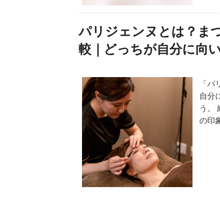
パリジェンヌとは？ま
較｜どっちが自分に向
「パ
自分
う。
の印