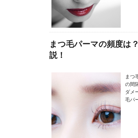
まつ毛パーマの頻度は
説！
まつ
の間
ダメ
毛パ