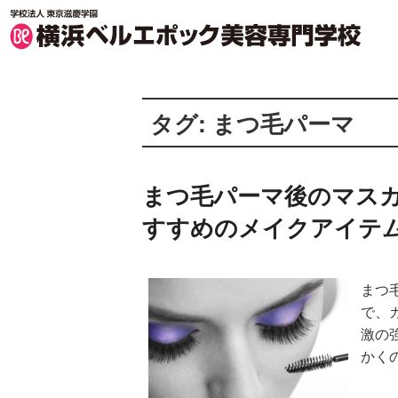
横浜ベルエポック美容専門学校 TOP
タグ:
まつ毛パーマ
まつ毛パーマ後のマス
すすめのメイクアイテ
まつ
で、
激の
かく