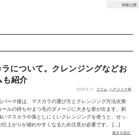
情報公開
まつ毛パーマ
カラについて。クレンジングなどお
ムも紹介
2024.3.11
コラム
ヘアメイク科
毛パーマ後は、マスカラの選び方とクレンジング方法次第
カールの持ちやまつ毛のダメージに大きな差が出ます。刺
強いマスカラや落としにくいクレンジングを使うと、せっ
の仕上がりが崩れやすくなるため注意が必要です。 […]
続きを読む