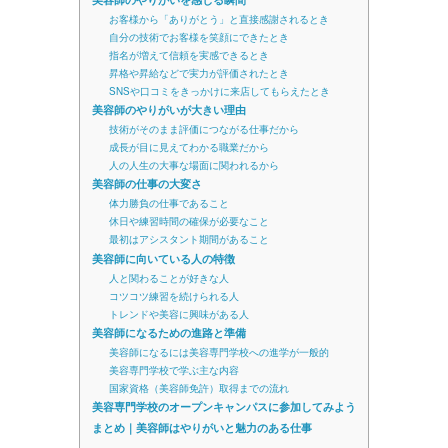
お客様から「ありがとう」と直接感謝されるとき
自分の技術でお客様を笑顔にできたとき
指名が増えて信頼を実感できるとき
昇格や昇給などで実力が評価されたとき
SNSや口コミをきっかけに来店してもらえたとき
美容師のやりがいが大きい理由
技術がそのまま評価につながる仕事だから
成長が目に見えてわかる職業だから
人の人生の大事な場面に関われるから
美容師の仕事の大変さ
体力勝負の仕事であること
休日や練習時間の確保が必要なこと
最初はアシスタント期間があること
美容師に向いている人の特徴
人と関わることが好きな人
コツコツ練習を続けられる人
トレンドや美容に興味がある人
美容師になるための進路と準備
美容師になるには美容専門学校への進学が一般的
美容専門学校で学ぶ主な内容
国家資格（美容師免許）取得までの流れ
美容専門学校のオープンキャンパスに参加してみよう
まとめ｜美容師はやりがいと魅力のある仕事