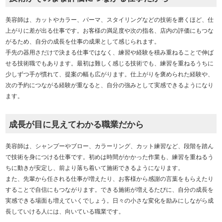
美容師は、カットやカラー、パーマ、スタイリングなどの技術を磨くほど、仕
上がりに差が出る仕事です。お客様の満足度や次の指名、店内の評価にもつな
がるため、自分の成長を仕事の成果として感じられます。
手先の器用さだけで決まる仕事ではなく、練習や経験を積み重ねることで伸ば
せる技術職でもあります。最初は難しく感じる技術でも、練習を重ねるうちに
少しずつ手が慣れて、提案の幅も広がります。仕上がりを褒められた経験や、
次の予約につながる経験が重なると、自分の強みとして実感できるようになり
ます。
成長が目に見えてわかる職業だから
美容師は、シャンプーやブロー、カラーリング、カット練習など、段階を踏ん
で技術を身につける仕事です。初めは時間がかかった作業も、練習を重ねるう
ちに動きが安定し、前より落ち着いて施術できるようになります。
また、先輩から任される仕事が増えたり、お客様から感謝の言葉をもらえたり
することで自信にもつながります。できる施術が増えるたびに、自分の成長を
実感できる場面も増えていくでしょう。日々の小さな変化を励みにしながら成
長していける人には、向いている職業です。