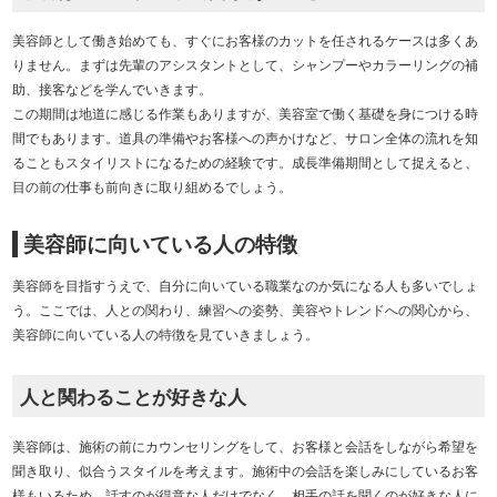
美容師として働き始めても、すぐにお客様のカットを任されるケースは多くあ
りません。まずは先輩のアシスタントとして、シャンプーやカラーリングの補
助、接客などを学んでいきます。
この期間は地道に感じる作業もありますが、美容室で働く基礎を身につける時
間でもあります。道具の準備やお客様への声かけなど、サロン全体の流れを知
ることもスタイリストになるための経験です。成長準備期間として捉えると、
目の前の仕事も前向きに取り組めるでしょう。
美容師に向いている人の特徴
美容師を目指すうえで、自分に向いている職業なのか気になる人も多いでしょ
う。ここでは、人との関わり、練習への姿勢、美容やトレンドへの関心から、
美容師に向いている人の特徴を見ていきましょう。
人と関わることが好きな人
美容師は、施術の前にカウンセリングをして、お客様と会話をしながら希望を
聞き取り、似合うスタイルを考えます。施術中の会話を楽しみにしているお客
様もいるため、話すのが得意な人だけでなく、相手の話を聞くのが好きな人に