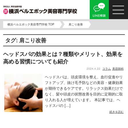
横浜ベルエポック美容専門学校 TOP
肩こり改善
タグ:
肩こり改善
ヘッドスパの効果とは？種類やメリット、効果を
高める習慣についても紹介
2024.4.22
コラム
美容師科
ヘッドスパは、頭皮環境を整え、血行促進やリ
フトアップ、抜け毛予防などの美容・健康効果
が期待できるケアです。リラックス効果だけで
なく、髪や頭皮の状態改善を目的に定期的に取
り入れる人が増えています。 本記事では、ヘ
ッドスパの […]
続きを読む