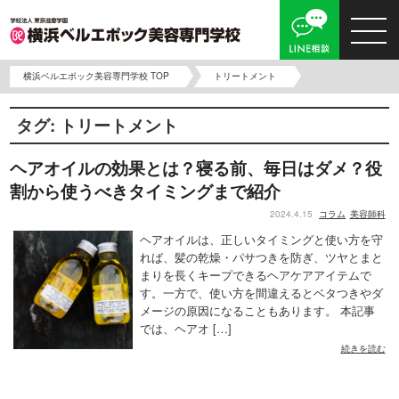
横浜ベルエポック美容専門学校 TOP
トリートメント
タグ:
トリートメント
ヘアオイルの効果とは？寝る前、毎日はダメ？役
割から使うべきタイミングまで紹介
2024.4.15
コラム
美容師科
ヘアオイルは、正しいタイミングと使い方を守
れば、髪の乾燥・パサつきを防ぎ、ツヤとまと
まりを長くキープできるヘアケアアイテムで
す。一方で、使い方を間違えるとベタつきやダ
メージの原因になることもあります。 本記事
では、ヘアオ […]
続きを読む