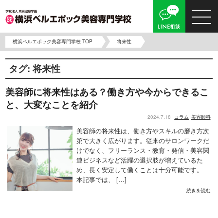
横浜ベルエポック美容専門学校 TOP
将来性
タグ:
将来性
美容師に将来性はある？働き方や今からできるこ
と、大変なことを紹介
2024.7.18
コラム
美容師科
美容師の将来性は、働き方やスキルの磨き方次
第で大きく広がります。従来のサロンワークだ
けでなく、フリーランス・教育・発信・美容関
連ビジネスなど活躍の選択肢が増えているた
め、長く安定して働くことは十分可能です。
本記事では、 […]
続きを読む