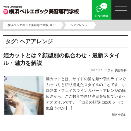
横浜ベルエポック美容専門学校 TOP
ヘアアレンジ
タグ:
ヘアアレンジ
姫カットとは？顔型別の似合わせ・最新スタイ
ル・魅力を解説
2025.2.5
コラム
美容師科
姫カットとは、サイドの髪を頬〜顎のラインで
ぷっつりと切り揃えたスタイルのことです。小
顔効果・フェイスラインカバー・アレンジの幅
広さから、ここ数年で再び注目を集めているヘ
アスタイルです。 「自分の顔型に姫カットは
似合うのか […]
続きを読む