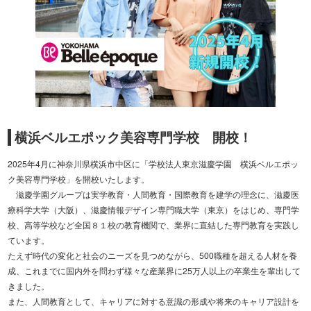
横浜ベルエポック美容専門学校 開校！
2025年4月に神奈川県横浜市中区に「学校法人東京滋慶学園 横浜ベルエポッ
ク美容専門学校」を開校いたします。
滋慶学園グループは実学教育・人間教育・国際教育を建学の理念に、滋慶医
療科学大学（大阪）、滋慶情報デザイン専門職大学（東京）をはじめ、専門学
校、高等学校など全国８１校の教育機関で、業界に直結した専門教育を実践し
ています。
たえず時代の変化と社会のニーズを見つめながら、500職種を超える人材を養
成、これまでに国内外を問わず様々な産業界に25万人以上の卒業生を輩出して
きました。
また、人間教育として、キャリアに対する意識の形成や将来のキャリア設計を