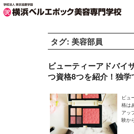
横浜ベルエポック美容専門学校 TOP
タグ:
美容部員
ビューティーアドバイ
つ資格8つを紹介！独学
ビュ
格は
アッ
験か