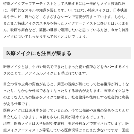
特殊メイクアップアーティストとして活動するには一般的なメイク技術以外
に、専門的なスキルや知識を要します。CGではない特殊メイクは、日本映画
界やテレビ、舞台など、さまざまなシーンで需要が高まっています。しかし、
まだまだ特殊メイクのスキルを持ったメイクアーティストは多いとはいえませ
ん。映画や舞台など、芸術の世界で活躍したいと思っている方は、今から特殊
メイクについてしっかり学んでおくとよいでしょう。
医療メイクにも注目が集まる
医療メイクとは、ケガや病気でできたしまった傷や傷跡などをカバーするメイ
クのことで、メディカルメイクとも呼ばれています。
目立つ傷や皮膚の変色があると、周囲の視線が気になって社会復帰が難しくな
ったり、なかなか外出できなくなったりする場合があります。医療メイクはそ
のような人たちの悩みをメイクで解消し、社会復帰を後押しする社会的に意義
がある仕事です。
医療メイクは日進月歩を続けているため、今では傷跡や皮膚の変色をほとんど
目立たなくできます。今後もさらに発展が期待できるでしょう。
現在、医療メイクは大学病院や皮膚科、美容外科などで重宝されています。医
療メイクアーティストが常駐している医療現場はまだまだ少ないですが、医療