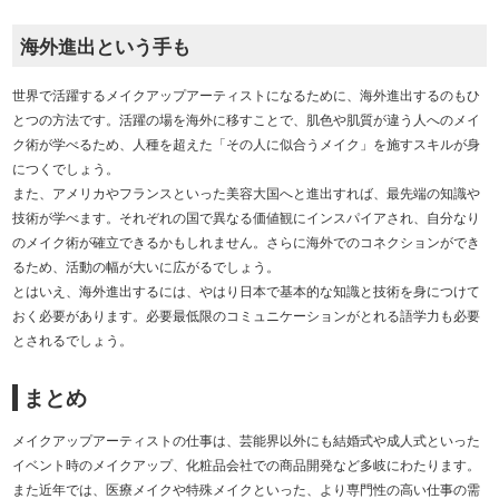
海外進出という手も
世界で活躍するメイクアップアーティストになるために、海外進出するのもひ
とつの方法です。活躍の場を海外に移すことで、肌色や肌質が違う人へのメイ
ク術が学べるため、人種を超えた「その人に似合うメイク」を施すスキルが身
につくでしょう。
また、アメリカやフランスといった美容大国へと進出すれば、最先端の知識や
技術が学べます。それぞれの国で異なる価値観にインスパイアされ、自分なり
のメイク術が確立できるかもしれません。さらに海外でのコネクションができ
るため、活動の幅が大いに広がるでしょう。
とはいえ、海外進出するには、やはり日本で基本的な知識と技術を身につけて
おく必要があります。必要最低限のコミュニケーションがとれる語学力も必要
とされるでしょう。
まとめ
メイクアップアーティストの仕事は、芸能界以外にも結婚式や成人式といった
イベント時のメイクアップ、化粧品会社での商品開発など多岐にわたります。
また近年では、医療メイクや特殊メイクといった、より専門性の高い仕事の需