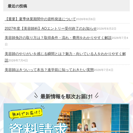
最近の投稿
【重要】夏季休業期間中の資料発送について
2026年8月6日
2027年度【美容師科】AOエントリー受付終了のお知らせ
2026年8月2日
美容師免許の取り方は？取得条件・流れ・費用をわかりやすく解説
2026年7月4
日
美容師のやりがいを感じる瞬間とは？魅力・向いている人をわかりやすく解
説
2026年7月4日
美容師はきついって本当？進学前に知っておきたい実態
2026年7月4日
最新情報を順次お届け!