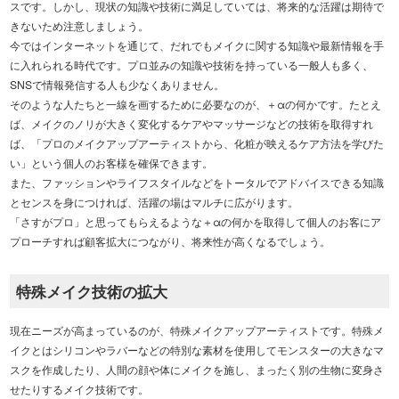
スです。しかし、現状の知識や技術に満足していては、将来的な活躍は期待で
きないため注意しましょう。
今ではインターネットを通じて、だれでもメイクに関する知識や最新情報を手
に入れられる時代です。プロ並みの知識や技術を持っている一般人も多く、
SNSで情報発信する人も少なくありません。
そのような人たちと一線を画するために必要なのが、＋αの何かです。たとえ
ば、メイクのノリが大きく変化するケアやマッサージなどの技術を取得すれ
ば、「プロのメイクアップアーティストから、化粧が映えるケア方法を学びた
い」という個人のお客様を確保できます。
また、ファッションやライフスタイルなどをトータルでアドバイスできる知識
とセンスを身につければ、活躍の場はマルチに広がります。
「さすがプロ」と思ってもらえるような＋αの何かを取得して個人のお客にア
プローチすれば顧客拡大につながり、将来性が高くなるでしょう。
特殊メイク技術の拡大
現在ニーズが高まっているのが、特殊メイクアップアーティストです。特殊メ
イクとはシリコンやラバーなどの特別な素材を使用してモンスターの大きなマ
スクを作成したり、人間の顔や体にメイクを施し、まったく別の生物に変身さ
せたりするメイク技術です。