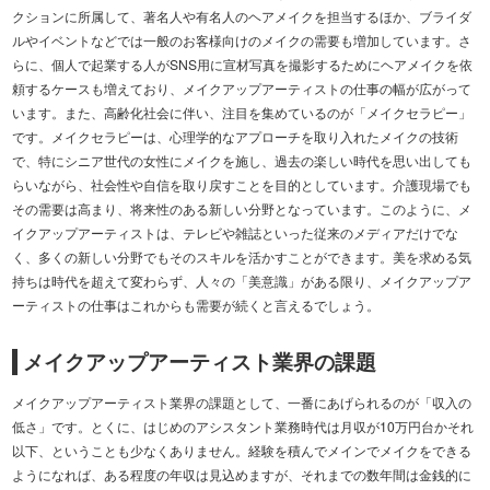
クションに所属して、著名人や有名人のヘアメイクを担当するほか、ブライダ
ルやイベントなどでは一般のお客様向けのメイクの需要も増加しています。さ
らに、個人で起業する人がSNS用に宣材写真を撮影するためにヘアメイクを依
頼するケースも増えており、メイクアップアーティストの仕事の幅が広がって
います。また、高齢化社会に伴い、注目を集めているのが「メイクセラピー」
です。メイクセラピーは、心理学的なアプローチを取り入れたメイクの技術
で、特にシニア世代の女性にメイクを施し、過去の楽しい時代を思い出しても
らいながら、社会性や自信を取り戻すことを目的としています。介護現場でも
その需要は高まり、将来性のある新しい分野となっています。このように、メ
イクアップアーティストは、テレビや雑誌といった従来のメディアだけでな
く、多くの新しい分野でもそのスキルを活かすことができます。美を求める気
持ちは時代を超えて変わらず、人々の「美意識」がある限り、メイクアップア
ーティストの仕事はこれからも需要が続くと言えるでしょう。
メイクアップアーティスト業界の課題
メイクアップアーティスト業界の課題として、一番にあげられるのが「収入の
低さ」です。とくに、はじめのアシスタント業務時代は月収が10万円台かそれ
以下、ということも少なくありません。経験を積んでメインでメイクをできる
ようになれば、ある程度の年収は見込めますが、それまでの数年間は金銭的に