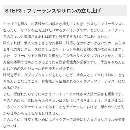
STEP3：フリーランスやサロンの立ち上げ
キャリアを積み、お客様からの指名が増えてくれば、独立してフリーランスに
なったり、サロンを立ち上げたりするタイミングです。とはいえ、メイクアッ
プのスキルと知識さえあれば誰でも独立できるわけではありません。
独立すれば、個人でさまざまなお客様に対応しなければいけないため、あらゆ
る年代の方とスムーズにコミュニケーションを取れる対応力が求められます。
また、フリーになると遅刻や欠勤をしても代わりのスタッフはいません。常に
万全の体調で仕事ができるように自己管理能力が必要ですし、予定をきちんと
組むためのスケジュール管理能力も必須です。
時間を守る、ダブルブッキングをしないなど、社会人として当たり前のことを
きちんとこなしてこそ、お客様から信頼されるメイクアップアーティストにな
れるのです。
また、呼ばれたらすぐに向かうフットワークの軽さや人脈の広さも重要です。
そのためにも、普段から人付き合いは大切にしておきましょう。さまざまなと
ころでメイクアーティストであることをアピールしておけば、思わぬつながり
から仕事がもらえるかもしれません。
このように、独立するためにはメイクアップ以外にもさまざまなスキルが必要
なのです。