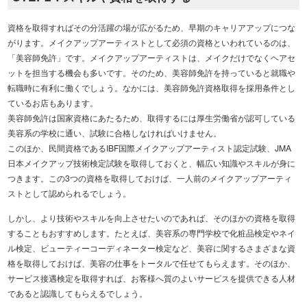
資格を取得すればその分活躍の場が広がるため、早期のキャリアアップにつな
がります。メイクアップアーティストとして必須の資格といわれているのは、
「美容師免許」です。メイクアップアーティストは、メイクだけでなくヘアセ
ットを担当する機会も多いです。そのため、美容師免許を持っていると就職や
転職時に有利に働くでしょう。なかには、美容師免許資格取得を採用条件とし
ているお店もあります。
美容師免許は国家資格にあたるため、取得するには厚生労働省が認可している
美容系の学校に通い、試験に合格しなければいけません。
このほか、民間資格であるIBF国際メイクアップアーティスト認定試験、JMA
日本メイクアップ技術検定試験を取得しておくと、幅広い知識やスキルが身に
つきます。この3つの資格を取得しておけば、一人前のメイクアップアーティ
ストとして認められるでしょう。
しかし、より技術やスキルを向上させたいのであれば、そのほかの資格を取得
することもおすすめします。たとえば、美容系の専門学校で化粧品検定やネイ
ル検定、ビューティーコーディネーター検定など、美容に関するさまざまな資
格を取得しておけば、美容の仕事をトータルで任せてもらえます。そのほか、
サービス接遇検定を取得すれば、お客様へ質のよいサービスを提供できる人材
であると認識してもらえるでしょう。