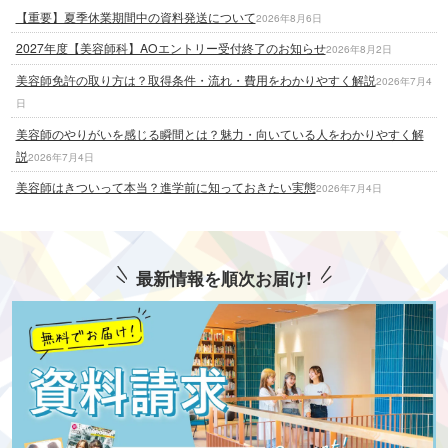
【重要】夏季休業期間中の資料発送について
2026年8月6日
2027年度【美容師科】AOエントリー受付終了のお知らせ
2026年8月2日
美容師免許の取り方は？取得条件・流れ・費用をわかりやすく解説
2026年7月4
日
美容師のやりがいを感じる瞬間とは？魅力・向いている人をわかりやすく解
説
2026年7月4日
美容師はきついって本当？進学前に知っておきたい実態
2026年7月4日
最新情報を順次お届け!