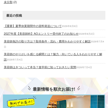
未分類
(2)
最近の投稿
【重要】夏季休業期間中の資料発送について
2026年8月6日
2027年度【美容師科】AOエントリー受付終了のお知らせ
2026年8月2日
美容師免許の取り方は？取得条件・流れ・費用をわかりやすく解説
2026年7月4
日
美容師のやりがいを感じる瞬間とは？魅力・向いている人をわかりやすく解
説
2026年7月4日
美容師はきついって本当？進学前に知っておきたい実態
2026年7月4日
最新情報を順次お届け!