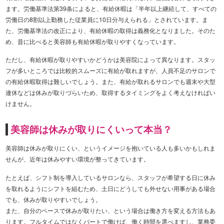
ます。労働基準法第39条によると、有給休暇は「半年以上継続して、すべての
労働日の8割以上勤務した従業員に10日分与えられる」とされています。ま
た、労働基準法の改正により、有給休暇の取得は義務化となりました。そのた
め、昔に比べると美容師も有給休暇が取りやすくなっています。
ただし、有給休暇が取りやすいかどうかは美容院によって異なります。スタッ
フが多いところでは比較的スムーズに有給が取れますが、人員不足のサロンで
の有給休暇取得は難しいでしょう。また、有給が取れるサロンでも週末や大型
連休などは休みが取りづらいため、取得するタイミングをよく考えなければい
けません。
美容師は休みが取りにくいって本当？
美容師は休みが取りにくい、というイメージを抱いている人も多いかもしれま
せんが、近年は休みやすい環境が整ってきています。
たとえば、シフト制を導入しているサロンなら、スタッフが希望する日に休み
を取れるようにシフトを組むため、土日にどうしても外せない用事がある場合
でも、休みが取りやすいでしょう。
また、自分のペースで休みが取りたい、という場合は働き方を変える方法もあ
ります。フルタイムではなくパートで働けば、働く時間を選べますし、業務委