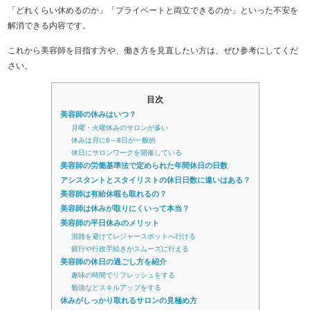
「どれくらい休めるのか」「プライベートと両立できるのか」といった不安を
解消できる内容です。
これから美容師を目指す方や、働き方を見直したい方は、ぜひ参考にしてくだ
さい。
目次
美容師の休みはいつ？
月曜・火曜休みのサロンが多い
休みは月に6～8日が一般的
休日にサロンワークを開催している
美容師の労働基準法で定められた年間休日の日数
アシスタントとスタイリストの休日日数に違いはある？
美容師は有給休暇も取れるの？
美容師は休みが取りにくいって本当？
美容師の平日休みのメリット
混雑を避けてレジャースポットへ行ける
銀行や行政手続きがスムーズに行える
美容師の休日の過ごし方を紹介
趣味の時間でリフレッシュをする
勉強などスキルアップをする
休みがしっかり取れるサロンの見極め方