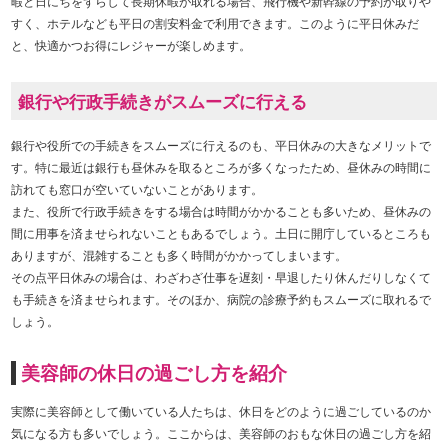
暇と日にちをずらして長期休暇が取れる場合、飛行機や新幹線の予約が取りや
すく、ホテルなども平日の割安料金で利用できます。このように平日休みだ
と、快適かつお得にレジャーが楽しめます。
銀行や行政手続きがスムーズに行える
銀行や役所での手続きをスムーズに行えるのも、平日休みの大きなメリットで
す。特に最近は銀行も昼休みを取るところが多くなったため、昼休みの時間に
訪れても窓口が空いていないことがあります。
また、役所で行政手続きをする場合は時間がかかることも多いため、昼休みの
間に用事を済ませられないこともあるでしょう。土日に開庁しているところも
ありますが、混雑することも多く時間がかかってしまいます。
その点平日休みの場合は、わざわざ仕事を遅刻・早退したり休んだりしなくて
も手続きを済ませられます。そのほか、病院の診療予約もスムーズに取れるで
しょう。
美容師の休日の過ごし方を紹介
実際に美容師として働いている人たちは、休日をどのように過ごしているのか
気になる方も多いでしょう。ここからは、美容師のおもな休日の過ごし方を紹