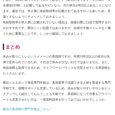
全週休2日制」と記載してあるサロンなら、月の休日が8日以上あることになり
ます。最近では、求人票に有給取得率が記載されてあるサロンも多いため、見
落とさないようにチェックしておきましょう。
有給取得率が求人票に記載されていない場合は、面接の際に口頭で質問するの
がおすすめです。聞きにくい話題ではありますが、自身が今後ストレスなく働
くために重要なことです。しっかり確認しておきましょう。
まとめ
休みが取りにくいというイメージの美容師ですが、年間105日以上の休日が法
律で定められているため、それほど休みが少ないわけではありません。また、
有給休暇も取得できるため、ライフワークバランスを充実させている美容師も
たくさんいます。
横浜ベルエポック美容専門学校は、美容業界で活躍できる人材を育成する専門
学校です。就職サポートも充実しているため、休みが取りやすいサロンをピッ
クアップして紹介してもらうことも可能です。美容師になって仕事もプライベ
ートも充実させたい方は、一度資料請求を行ってみてはいかがでしょうか。
横浜の美容師の専門学校はこちら！