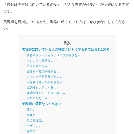
「自分は美容師に向いているのか」「どんな準備が必要か」が明確になる内容
です。
美容師を目指している方や、進路に迷っている方は、ぜひ参考にしてくださ
い。
目次
美容師に向いている人の特徴！ひとつでもあてはまればOK！
美容やファッション、メイクが好きな人
トレンドに敏感な人
手先が器用な人
会話をするのが好きな人
向上心と学習意欲がある人
人を喜ばせるのが好きな人
協調性を大切にする人
体調管理がしっかりできる人
忍耐力がある人
美容師に必要なスキルは？
技術力
接客力
自己管理能力
デザイン力
観察力