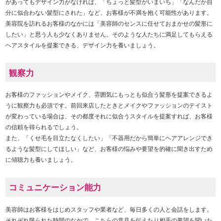
があってもデザイン力がなければ、「ちょっと髪型がいまいち」「なんだか自
分に似合わない髪型にされた」など、お客様が不満を抱く可能性があります。
美容院を訪れるお客様のなかには「美容師のセンスに任せておまかせの髪形に
したい」と思う人も少なくありません。そのような人たちに満足してもらえる
ヘアスタイルを提案できる、デザイン力を養いましょう。
観察力
お客様のファッションやメイク、雰囲気にもっとも似合う髪形を提案できるよ
うに観察力も必須です。前回来店したときとメイクやファッションのテイスト
が変わっている場合は、その都度それに似合うスタイルを提案すれば、お客様
の信頼を得られるでしょう。
また、「くせ毛を目立たなくしたい」「不器用だから簡単にヘアアレンジでき
るような髪型にしてほしい」など、お客様の悩みや要望を的確に聞き出すため
に傾聴力も養いましょう。
コミュニケーション能力
美容師はお客様をはじめスタッフや業者など、毎日多くの人と会話をします。
それぞれ限られた時間のなかで、こちらの意見を伝えたり相手の要望を聞いた