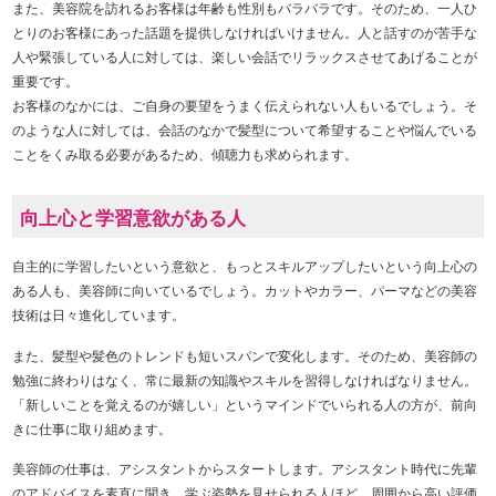
また、美容院を訪れるお客様は年齢も性別もバラバラです。そのため、一人ひ
とりのお客様にあった話題を提供しなければいけません。人と話すのが苦手な
人や緊張している人に対しては、楽しい会話でリラックスさせてあげることが
重要です。
お客様のなかには、ご自身の要望をうまく伝えられない人もいるでしょう。そ
のような人に対しては、会話のなかで髪型について希望することや悩んでいる
ことをくみ取る必要があるため、傾聴力も求められます。
向上心と学習意欲がある人
自主的に学習したいという意欲と、もっとスキルアップしたいという向上心の
ある人も、美容師に向いているでしょう。カットやカラー、パーマなどの美容
技術は日々進化しています。
また、髪型や髪色のトレンドも短いスパンで変化します。そのため、美容師の
勉強に終わりはなく、常に最新の知識やスキルを習得しなければなりません。
「新しいことを覚えるのが嬉しい」というマインドでいられる人の方が、前向
きに仕事に取り組めます。
美容師の仕事は、アシスタントからスタートします。アシスタント時代に先輩
のアドバイスを素直に聞き、学ぶ姿勢を見せられる人ほど、周囲から高い評価